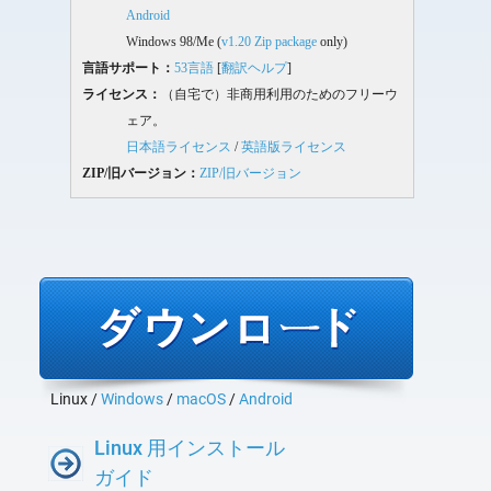
Android
Windows 98/Me (
v1.20 Zip package
only)
言語サポート：
53言語
[
翻訳ヘルプ
]
ライセンス：
（自宅で）非商用利用のためのフリーウ
ェア。
日本語ライセンス
/
英語版ライセンス
ZIP/旧バージョン：
ZIP/旧バージョン
Linux /
Windows
/
macOS
/
Android
Linux 用インストール
ガイド