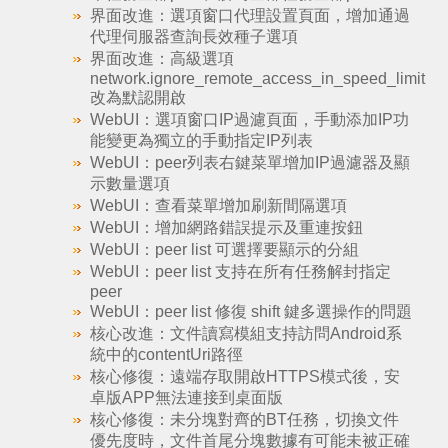
界面改進：選項窗口代理設置頁面，增加通過
代理伺服器查詢長效種子選項
界面改進：高級選項
network.ignore_remote_access_in_speed_limit
改為默認開啟
WebUI：選項窗口IP過濾頁面，手動添加IP功
能變更為獨立的手動指定IP列表
WebUI：peer列表右鍵菜單增加IP過濾器及顯
示數量選項
WebUI：查看菜單增加刷新間隔選項
WebUI：增加網路錯誤提示及重連按鈕
WebUI：peer list 可選擇要顯示的分組
WebUI：peer list 支持在所有任務解封指定
peer
WebUI：peer list 修復 shift 鍵多選操作的問題
核心改進：文件讀寫模組支持訪問Android系
統中的contentUri路徑
核心修復：遠端存取開啟HTTPS模式後，安
卓版APP無法連接到桌面版
核心修復：未分塊對齊的BT任務，切換文件
優先度時，文件首尾分塊數據有可能未被正確