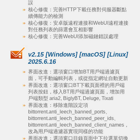
誤
核心修復：完善HTTP下載任務對伺服器斷點
續傳能力的檢測
核心修復：安卓版遠程連接和WebUI遠程連接
對任務列表的篩選會互相影響
核心修復：完善WebUI添加磁鏈錯誤處理
v2.15 [Windows] [macOS] [Linux]
2025.6.16
界面改進：選項窗口增加BT用戶端過濾頁
面，可手動編輯列表，或從指定網址自動更新
界面改進：選項窗口BT下載頁面裡的用戶端
列表按鈕，移入BT用戶端過濾頁面，增加用
戶端類型 aria2, BiglyBT, Deluge, Tixati
界面改進：移除進階設定項
bittorrent.anti_leech_banned_ports、
bittorrent.anti_leech_banned_peer_ids、
bittorrent.anti_leech_banned_client_names，
改為用戶端過濾器實現同樣的功能
界面改進：選項窗口目錄頁面中下拉選單切換