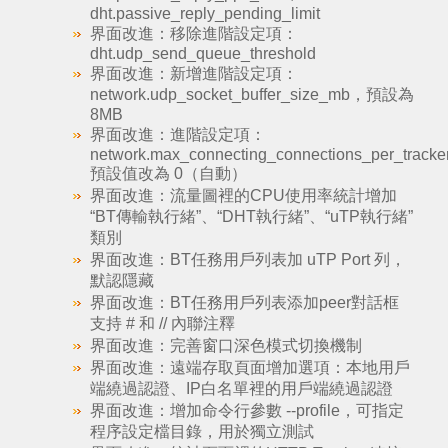
dht.passive_reply_pending_limit
界面改進：移除進階設定項：
dht.udp_send_queue_threshold
界面改進：新增進階設定項：
network.udp_socket_buffer_size_mb，預設為
8MB
界面改進：進階設定項：
network.max_connecting_connections_per_tracke
預設值改為 0（自動）
界面改進：流量圖裡的CPU使用率統計增加
“BT傳輸執行緒”、“DHT執行緒”、“uTP執行緒”
類別
界面改進：BT任務用戶列表加 uTP Port 列，
默認隱藏
界面改進：BT任務用戶列表添加peer對話框
支持 # 和 // 內聯注釋
界面改進：完善窗口深色模式切換機制
界面改進：遠端存取頁面增加選項：本地用戶
端繞過認證、IP白名單裡的用戶端繞過認證
界面改進：增加命令行參數 --profile，可指定
程序設定檔目錄，用於獨立測試