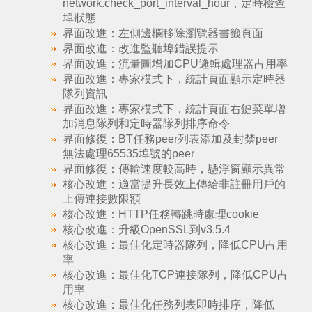
network.check_port_interval_hour，定時檢查
埠狀態
界面改進：左側邊欄移除瀏覽器書籤頁面
界面改進：改進監聽埠錯誤提示
界面改進：流量圖增加CPU邏輯處理器占用率
界面改進：專家模式下，統計頁面顯示定時器
隊列資訊
界面改進：專家模式下，統計頁面右鍵菜單增
加消息隊列和定時器隊列排序命令
界面修復：BT任務peer列表添加及封禁peer
無法處理65535埠號的peer
界面修復：傳輸速度較高時，懸浮窗顯示異常
核心改進：適當提升長效上傳給非註冊用戶的
上傳連接數限額
核心改進：HTTP任務轉跳時處理cookie
核心改進：升級OpenSSL到v3.5.4
核心改進：最佳化定時器隊列，降低CPU占用
率
核心改進：最佳化TCP連接隊列，降低CPU占
用率
核心改進：最佳化任務列表即時排序，降低