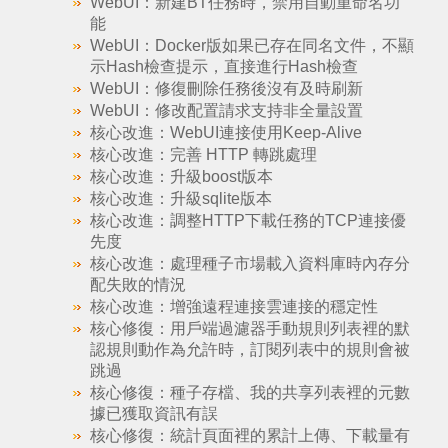
WebUI：新建BT任務時，禁用自動重命名功
能
WebUI：Docker版如果已存在同名文件，不顯
示Hash檢查提示，直接進行Hash檢查
WebUI：修復刪除任務後沒有及時刷新
WebUI：修改配置請求支持非全量設置
核心改進：WebUI連接使用Keep-Alive
核心改進：完善 HTTP 轉跳處理
核心改進：升級boost版本
核心改進：升級sqlite版本
核心改進：調整HTTP下載任務的TCP連接優
先度
核心改進：處理種子市場載入資料庫時內存分
配失敗的情況
核心改進：增強遠程連接雲連接的穩定性
核心修復：用戶端過濾器手動規則列表裡的默
認規則動作為允許時，訂閱列表中的規則會被
跳過
核心修復：種子存檔、我的共享列表裡的元數
據已獲取資訊有誤
核心修復：統計頁面裡的累計上傳、下載量有