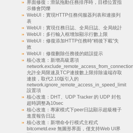
界面修復：滑鼠拖動任務排序時，目標位置指
示條會閃爍
WebUI：實現HTTP任務伺服器列表和連接列
表
WebUI：實現任務日誌、全局日誌、全局統計
WebUI：多行輸入框增加顯示行數上限
WebUI：修復添加HTTP任務時“稍後下載”失
效
WebUI：修復刪除任務後的錯誤提示
核心改進：新增高級選項
network.exclude_remote_access_from_connection
允許全局限速及TCP連接數上限排除遠端存取
連接，取代2.10版引入的
network.ignore_remote_access_in_speed_limit
設置項
核心改進：DHT、UDP Tracker 的 UDP 封包
超時調整為10sec
核心改進：專家模式下peer日誌顯示超級種子
進度報告日誌
核心改進：新增命令行模式主程式
bitcometd.exe 無圖形界面，僅支持Web UI界