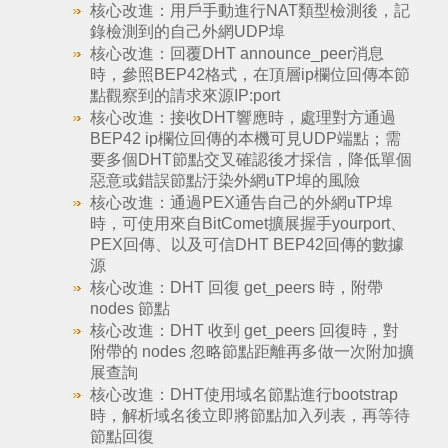
核心改進：用戶手動進行NAT類型檢測後，記
錄檢測到的自己外網UDP埠
核心改進：回覆DHT announce_peer消息
時，參照BEP42格式，在頂層ip欄位回傳本節
點觀察到的請求來源IP:port
核心改進：接收DHT響應時，處理對方通過
BEP42 ip欄位回傳的本機可見UDP端點；需
要多個DHT節點交叉確認後才採信，降低單個
惡意或錯誤節點汙染外網uTP埠的風險
核心改進：通過PEX通告自己的外網uTP埠
時，可使用來自BitComet擴展握手yourport、
PEX回傳、以及可信DHT BEP42回傳的數據
源
核心改進：DHT 回復 get_peers 時，附帶
nodes 節點
核心改進：DHT 收到 get_peers 回復時，對
附帶的 nodes 忽略節點距離再多做一次附加擴
展查詢
核心改進：DHT使用域名節點進行bootstrap
時，解析域名後立即將節點加入列表，再等待
節點回復