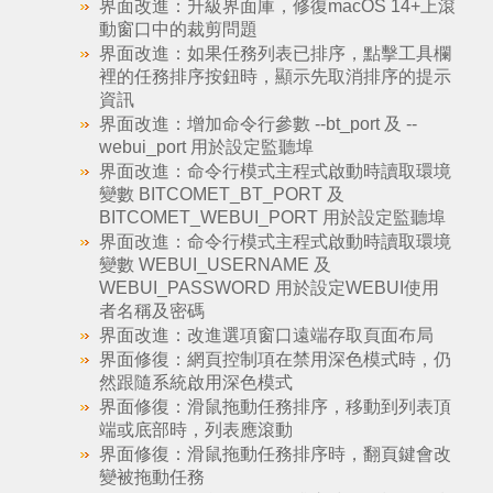
界面改進：升級界面庫，修復macOS 14+上滾
動窗口中的裁剪問題
界面改進：如果任務列表已排序，點擊工具欄
裡的任務排序按鈕時，顯示先取消排序的提示
資訊
界面改進：增加命令行參數 --bt_port 及 --
webui_port 用於設定監聽埠
界面改進：命令行模式主程式啟動時讀取環境
變數 BITCOMET_BT_PORT 及
BITCOMET_WEBUI_PORT 用於設定監聽埠
界面改進：命令行模式主程式啟動時讀取環境
變數 WEBUI_USERNAME 及
WEBUI_PASSWORD 用於設定WEBUI使用
者名稱及密碼
界面改進：改進選項窗口遠端存取頁面布局
界面修復：網頁控制項在禁用深色模式時，仍
然跟隨系統啟用深色模式
界面修復：滑鼠拖動任務排序，移動到列表頂
端或底部時，列表應滾動
界面修復：滑鼠拖動任務排序時，翻頁鍵會改
變被拖動任務