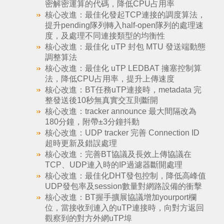
密解密運算的代碼，降低CPU占用率
核心改進：最佳化發起TCP連接的調度算法，
提升pending隊列轉入half-open隊列的處理速
度，及處理不同連接類型的均衡性
核心改進：最佳化 uTP 封包 MTU 發送端動態
調整算法
核心改進：最佳化 uTP LEDBAT 擁塞控制算
法，降低CPU占用率，提升上傳速度
核心改進：BT任務uTP連接時，metadata 完
整發送後10秒無真實交互則斷開
核心改進：tracker announce 最大間隔改為
180分鐘，附帶±3分鐘抖動
核心改進：UDP tracker 完善 Connection ID
超時更新及錯誤處理
核心改進：完善BT協議及長效上傳協議在
TCP、UDP連入時的IP過濾器斷開處理
核心改進：最佳化DHT發包控制，降低高峰值
UDP發包率及session數量對網路設備的衝擊
核心改進：BT握手擴展協議增加yourport欄
位，當接收到連入的uTP連接時，向對方返回
觀察到的對方外網uTP埠