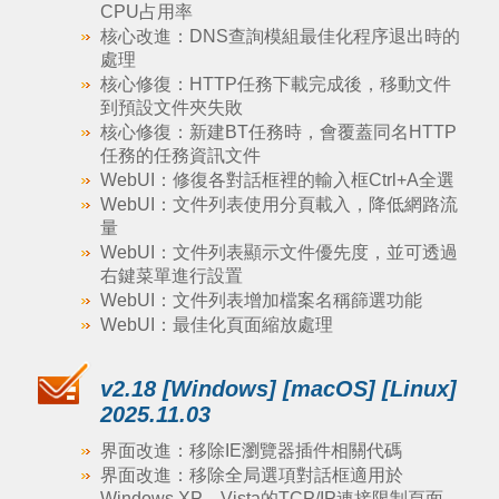
CPU占用率
核心改進：DNS查詢模組最佳化程序退出時的
處理
核心修復：HTTP任務下載完成後，移動文件
到預設文件夾失敗
核心修復：新建BT任務時，會覆蓋同名HTTP
任務的任務資訊文件
WebUI：修復各對話框裡的輸入框Ctrl+A全選
WebUI：文件列表使用分頁載入，降低網路流
量
WebUI：文件列表顯示文件優先度，並可透過
右鍵菜單進行設置
WebUI：文件列表增加檔案名稱篩選功能
WebUI：最佳化頁面縮放處理
v2.18 [Windows] [macOS] [Linux]
2025.11.03
界面改進：移除IE瀏覽器插件相關代碼
界面改進：移除全局選項對話框適用於
Windows XP、Vista的TCP/IP連接限制頁面