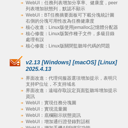
WebUI：任務列表增加分享率、健康度，peer
列表增加狀態列，默認不顯示
WebUI：BT任務摘要面板可下載分塊統計圖
右側的分塊可用性改為任務健康度
核心改進：Linux版使用jemalloc記憶體分配器
核心修復：Linux版製作種子文件，多級目錄
處理有誤
核心修復：Linux版關閉監聽埠代碼的問題
v2.13 [Windows] [macOS] [Linux]
2025.4.13
界面改進：代理伺服器選項增加提示，表明只
支持IP位址，不支持域名
界面改進：遠端存取設定頁面監聽埠增加提示
資訊
WebUI：實現任務分塊圖
WebUI：實現流量圖
WebUI：底欄顯示狀態資訊
WebUI：增加通行證登錄對話框
WebUI：增加手機APP綁定功能