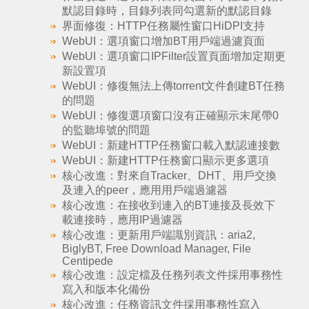
默認目錄時，目錄列表同勾選新的默認目錄
界面修復：HTTP任務屬性窗口HiDPI支持
WebUI：選項窗口增加BT用戶端過濾頁面
WebUI：選項窗口IPFilter設置頁面增加定期更
新設置項
WebUI：修復無法上傳torrent文件創建BT任務
的問題
WebUI：修復選項窗口沒有正確顯示末尾帶0
的監聽埠號的問題
WebUI：新建HTTP任務窗口載入默認連接數
WebUI：新建HTTP任務窗口顯示更多選項
核心改進：對來自Tracker、DHT、用戶交換
及連入的peer，應用用戶端過濾器
核心改進：在接收到連入的BT連接及長效下
載連接時，應用IP過濾器
核心改進：更新用戶端識別資訊：aria2,
BiglyBT, Free Download Manager, File
Centipede
核心改進：設定檔及任務列表文件採用事務性
寫入和版本化備份
核心改進：任務資訊文件採用事務性寫入