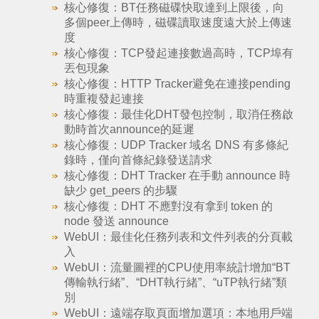
核心修復：BT任務磁碟快取達到上限後，向
多個peer上傳時，磁碟讀取速度遠大於上傳速
度
核心修復：TCP發起連接數過高時，TCP埠有
丟包現象
核心修復：HTTP Tracker避免在連接pending
時重複發起連接
核心修復：最佳化DHT發包控制，取消任務啟
動時首次announce的延遲
核心修復：UDP Tracker 域名 DNS 有多條紀
錄時，僅向首條紀錄發送請求
核心修復：DHT Tracker 在手動 announce 時
缺少 get_peers 的步驟
核心修復：DHT 不應對沒有拿到 token 的
node 發送 announce
WebUI：最佳化任務列表和文件列表的分頁載
入
WebUI：流量圖裡的CPU使用率統計增加“BT
傳輸執行緒”、“DHT執行緒”、“uTP執行緒”類
別
WebUI：遠端存取頁面增加選項：本地用戶端