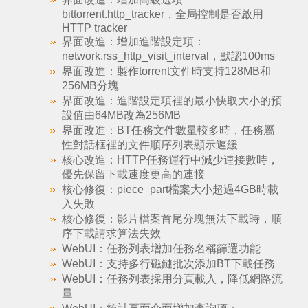
bittorrent.http_tracker，全局控制是否啟用
HTTP tracker
界面改進：增加進階設定項：
network.rss_http_visit_interval，默認100ms
界面改進：製作torrent文件時支持128MB和
256MB分塊
界面改進：進階設定項裡的最小快取大小的預
設值由64MB改為256MB
界面改進：BT任務文件數量較多時，任務屬
性對話框裡的文件順序列表顯示遲緩
核心改進：HTTP任務運行中減少連接數時，
優先保留下載速度更高的連接
核心修復：piece_part檔案大小超過4GB時載
入失敗
核心修復：影片檔案首尾分塊無法下載時，順
序下載請求算法失效
WebUI：任務列表增加任務名稱篩選功能
WebUI：支持多行磁鏈批次添加BT下載任務
WebUI：任務列表採用分頁載入，降低網路流
量