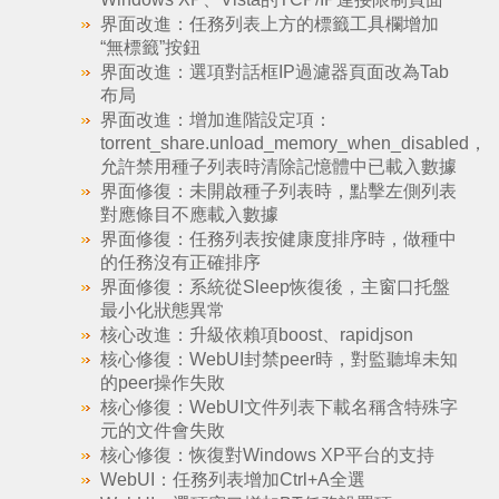
界面改進：任務列表上方的標籤工具欄增加
“無標籤”按鈕
界面改進：選項對話框IP過濾器頁面改為Tab
布局
界面改進：增加進階設定項：
torrent_share.unload_memory_when_disabled，
允許禁用種子列表時清除記憶體中已載入數據
界面修復：未開啟種子列表時，點擊左側列表
對應條目不應載入數據
界面修復：任務列表按健康度排序時，做種中
的任務沒有正確排序
界面修復：系統從Sleep恢復後，主窗口托盤
最小化狀態異常
核心改進：升級依賴項boost、rapidjson
核心修復：WebUI封禁peer時，對監聽埠未知
的peer操作失敗
核心修復：WebUI文件列表下載名稱含特殊字
元的文件會失敗
核心修復：恢復對Windows XP平台的支持
WebUI：任務列表增加Ctrl+A全選