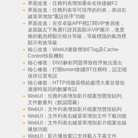
界面改進：任務列表增加重命名快捷鍵F2
界面改進：任務列表等可排序的列表，表頭右
鍵菜單增加“重設排序”功能
界面改進：在安卓版APP裡訂閱VIP會員後，
桌面版左下角通行證頁面顯示VIP圖示，進度
條的氣泡裡顯示積分等級，等級標識的氣泡裡
顯示有效等級
核心改進：WebUI連接增加ETag及Cache-
Control快取機制
核心修復：DNS解析問題導致程序無法退出
核心修復：打開torrent創建BT任務時，設定檔
保存位置有誤
核心修復：HTTP伺服器模組處理大量並發短
連接時返回的數據有誤
WebUI：任務列表增加影片檔案預覽按鈕列、
文件數量列（默認隱藏）
WebUI：文件列表增加影片檔案預覽按鈕列
WebUI：文件列表右鍵菜單增加文件下載功能
WebUI：文件列表右鍵菜單增加影片檔案在線
播放功能
WebUI：影片播放窗口支持載入字幕文件