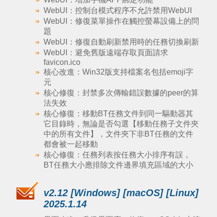
WebUI：控制台模式程序不允許禁用WebUI
WebUI：修復菜單操作在觸控螢幕設備上的問
題
WebUI：修復自動刷新禁用時的任務切換刷新
WebUI：避免舊版遠端存取頁面請求
favicon.ico
核心改進：Win32版支持檔案名包括emoji字
元
核心修復：封禁多次傳輸錯誤數據的peer的算
法失效
核心修復：移動BT任務文件到同一驅動器其
它目錄時，無論是否勾選【移動任務子文件夾
中的所有文件】，文件夾下非BT任務的文件
都會被一起移動
核心修復：任務列表按任務大小排序有誤，
BT任務大小應排除文件邊界填充區域的大小
v2.12 [Windows] [macOS] [Linux]
2025.1.14