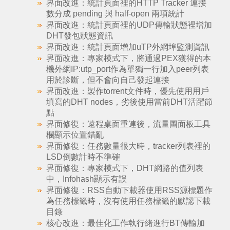
界面改進：統計頁面裡的HTTP Tracker 連接
數分成 pending 與 half-open 兩項統計
界面改進：統計頁面裡的UDP傳輸狀態裡增加
DHT發包狀態資訊
界面改進：統計頁面增加uTP外網埠監測資訊
界面改進：專家模式下，將通過PEX獲得的本
機外網IP:utp_port作為單獨一行加入peer列表
用於診斷，但不會向自己發起連接
界面改進：製作torrent文件時，優先使用用戶
填寫的DHT nodes，劣後使用當前DHT活躍節
點
界面修復：遠程桌面重連後，流量圖面板工具
欄顯示位置錯亂
界面修復：任務數量很大時，tracker列表裡的
LSD倒數計時不準確
界面修復：專家模式下，DHT網路的值列表
中，Infohash顯示有誤
界面修復：RSS自動下載器使用RSS源標題作
為任務標籤時，沒有使用任務標籤的默認下載
目錄
核心改進：最佳化工作執行緒進行BT傳輸加