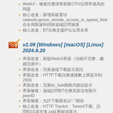
WebUI：修復任務清單刷新CPU佔用率過高的
問題
核心改進：新增高級選項
network.ignore_remote_access_in_speed_limit
在全局限速時排除遠端訪問連接
核心改進：BT任務支援IP位址黑名單
v2.09 [Windows] [macOS] [Linux]
2024.8.20
界面改進：新版WebUI界面（功能不完整，繼
續完善中）
界面改進：完善遠端下載提示資訊
界面改進：HTTP下載任務連接數上限提升到
2000
界面改進：完善bc_bak檔格式錯誤提示
界面修復：遠端訪問BT任務頁面沒有顯示
peerID
界面修復：允許下載檔名以“.” 開頭
核心改進：HTTP Tracker、Torrent下載、訪
問RSS源支援 zstd 壓縮演算法