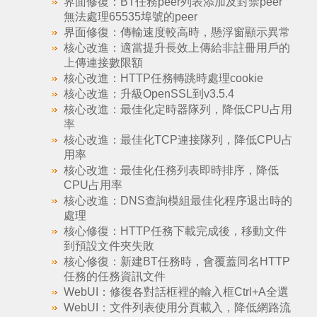
界面修復：BT任務peer列表添加及封禁peer
無法處理65535埠號的peer
界面修復：傳輸速度較高時，懸浮窗顯示異常
核心改進：適當提升長效上傳給非註冊用戶的
上傳連接數限額
核心改進：HTTP任務轉跳時處理cookie
核心改進：升級OpenSSL到v3.5.4
核心改進：最佳化定時器隊列，降低CPU占用
率
核心改進：最佳化TCP連接隊列，降低CPU占
用率
核心改進：最佳化任務列表即時排序，降低
CPU占用率
核心改進：DNS查詢模組最佳化程序退出時的
處理
核心修復：HTTP任務下載完成後，移動文件
到預設文件夾失敗
核心修復：新建BT任務時，會覆蓋同名HTTP
任務的任務資訊文件
WebUI：修復各對話框裡的輸入框Ctrl+A全選
WebUI：文件列表使用分頁載入，降低網路流