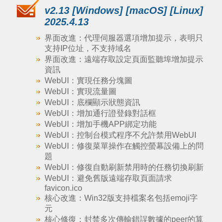
v2.13 [Windows] [macOS] [Linux]
2025.4.13
界面改進：代理伺服器選項增加提示，表明只
支持IP位址，不支持域名
界面改進：遠端存取設定頁面監聽埠增加提示
資訊
WebUI：實現任務分塊圖
WebUI：實現流量圖
WebUI：底欄顯示狀態資訊
WebUI：增加通行證登錄對話框
WebUI：增加手機APP綁定功能
WebUI：控制台模式程序不允許禁用WebUI
WebUI：修復菜單操作在觸控螢幕設備上的問
題
WebUI：修復自動刷新禁用時的任務切換刷新
WebUI：避免舊版遠端存取頁面請求
favicon.ico
核心改進：Win32版支持檔案名包括emoji字
元
核心修復：封禁多次傳輸錯誤數據的peer的算