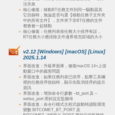
法失效
核心修復：移動BT任務文件到同一驅動器其
它目錄時，無論是否勾選【移動任務子文件夾
中的所有文件】，文件夾下非BT任務的文件
都會被一起移動
核心修復：任務列表按任務大小排序有誤，
BT任務大小應排除文件邊界填充區域的大小
v2.12 [Windows] [macOS] [Linux]
2025.1.14
界面改進：升級界面庫，修復macOS 14+上滾
動窗口中的裁剪問題
界面改進：如果任務列表已排序，點擊工具欄
裡的任務排序按鈕時，顯示先取消排序的提示
資訊
界面改進：增加命令行參數 --bt_port 及 --
webui_port 用於設定監聽埠
界面改進：命令行模式主程式啟動時讀取環境
變數 BITCOMET_BT_PORT 及