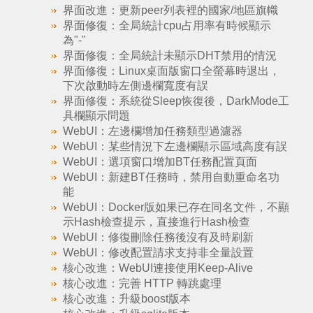
界面改進：更新peer列表裡的國家/地區旗幟
界面修復：全局統計cpu占用率有時候顯示
為"-"
界面修復：全局統計未顯示DHT禁用的情況
界面修復：Linux桌面版窗口全螢幕時退出，
下次啟動時左側邊欄寬度有誤
界面修復：系統從Sleep恢復後，DarkMode工
具欄顯示問題
WebUI：左邊欄增加任務類型過濾器
WebUI：某些情況下左邊欄顯示區域高度有誤
WebUI：選項窗口增加BT任務配置頁面
WebUI：新建BT任務時，禁用自動重命名功
能
WebUI：Docker版如果已存在同名文件，不顯
示Hash檢查提示，直接進行Hash檢查
WebUI：修復刪除任務後沒有及時刷新
WebUI：修改配置請求支持非全量設置
核心改進：WebUI連接使用Keep-Alive
核心改進：完善 HTTP 轉跳處理
核心改進：升級boost版本