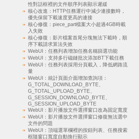
性對話框裡的文件順序列表顯示遲緩
核心改進：HTTP任務運行中減少連接數時，
優先保留下載速度更高的連接
核心修復：piece_part檔案大小超過4GB時載
入失敗
核心修復：影片檔案首尾分塊無法下載時，順
序下載請求算法失效
WebUI：任務列表增加任務名稱篩選功能
WebUI：支持多行磁鏈批次添加BT下載任務
WebUI：任務列表採用分頁載入，降低網路流
量
WebUI：統計頁面介面增加查詢項：
G_TOTAL_DOWNLOAD_BYTE、
G_TOTAL_UPLOAD_BYTE、
G_SESSION_DOWNLOAD_BYTE、
G_SESSION_UPLOAD_BYTE
WebUI：影片播放文件選擇窗口改為固定寬度
WebUI：影片播放文件選擇窗口修復無法選中
文件的問題
WebUI：頂端選單欄裡的按鈕列表、任務搜索
框隨窗口寬度自動換行顯示