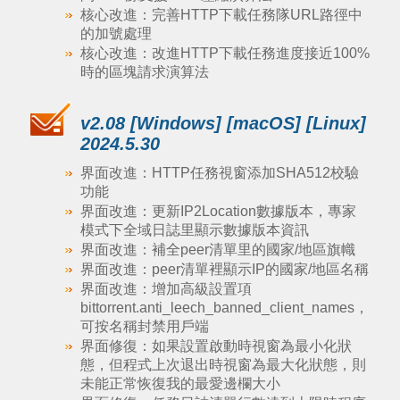
核心改進：完善HTTP下載任務隊URL路徑中
的加號處理
核心改進：改進HTTP下載任務進度接近100%
時的區塊請求演算法
v2.08 [Windows] [macOS] [Linux]
2024.5.30
界面改進：HTTP任務視窗添加SHA512校驗
功能
界面改進：更新IP2Location數據版本，專家
模式下全域日誌里顯示數據版本資訊
界面改進：補全peer清單里的國家/地區旗幟
界面改進：peer清單裡顯示IP的國家/地區名稱
界面改進：增加高級設置項
bittorrent.anti_leech_banned_client_names，
可按名稱封禁用戶端
界面修復：如果設置啟動時視窗為最小化狀
態，但程式上次退出時視窗為最大化狀態，則
未能正常恢復我的最愛邊欄大小