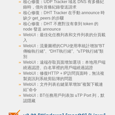
核心修復：UDP Tracker 域名 DNS 有多條紀
錄時，僅向首條紀錄發送請求
核心修復：DHT Tracker 在手動 announce 時
缺少 get_peers 的步驟
核心修復：DHT 不應對沒有拿到 token 的
node 發送 announce
WebUI：最佳化任務列表和文件列表的分頁載
入
WebUI：流量圖裡的CPU使用率統計增加“BT
傳輸執行緒”、“DHT執行緒”、“uTP執行緒”類
別
WebUI：遠端存取頁面增加選項：本地用戶端
繞過認證、白名單裡的用戶端繞過認證
WebUI：修復HTTP + IP訪問頁面時，無法複
製資訊到系統剪貼簿的問題
WebUI：文件列表右鍵菜單增加"複製下載連
結"命令
WebUI：BT任務用戶列表加 uTP Port 列，默
認隱藏