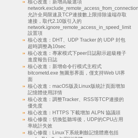
核心改進：新增高級選項
network.exclude_remote_access_from_connection
允許全局限速及TCP連接數上限排除遠端存取
連接，取代2.10版引入的
network.ignore_remote_access_in_speed_limit
設置項
核心改進：DHT、UDP Tracker 的 UDP 封包
超時調整為10sec
核心改進：專家模式下peer日誌顯示超級種子
進度報告日誌
核心改進：新增命令行模式主程式
bitcometd.exe 無圖形界面，僅支持Web UI界
面
核心改進：macOS版及Linux版統計頁面增加
記憶體使用詳情
核心改進：調整Tracker、RSS等TCP連接的
優先度
核心改進：HTTPS 下載增加 ALPN 協議頭
核心修復：切換監聽埠後，UDP的CPU占用
率統計失效
核心修復：Linux下系統剩餘記憶體應包括