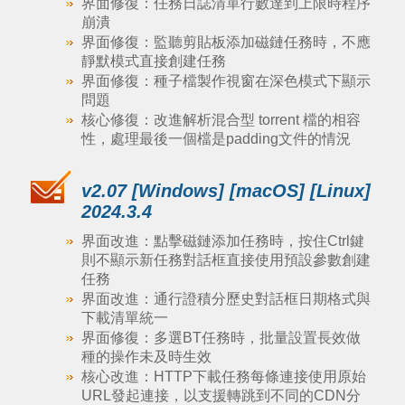
界面修復：任務日誌清單行數達到上限時程序
崩潰
界面修復：監聽剪貼板添加磁鏈任務時，不應
靜默模式直接創建任務
界面修復：種子檔製作視窗在深色模式下顯示
問題
核心修復：改進解析混合型 torrent 檔的相容
性，處理最後一個檔是padding文件的情況
v2.07 [Windows] [macOS] [Linux]
2024.3.4
界面改進：點擊磁鏈添加任務時，按住Ctrl鍵
則不顯示新任務對話框直接使用預設參數創建
任務
界面改進：通行證積分歷史對話框日期格式與
下載清單統一
界面修復：多選BT任務時，批量設置長效做
種的操作未及時生效
核心改進：HTTP下載任務每條連接使用原始
URL發起連接，以支援轉跳到不同的CDN分