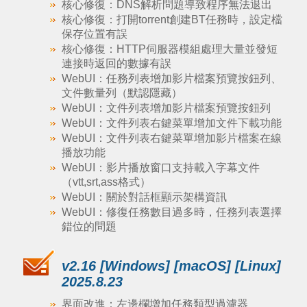
核心修復：DNS解析問題導致程序無法退出
核心修復：打開torrent創建BT任務時，設定檔
保存位置有誤
核心修復：HTTP伺服器模組處理大量並發短
連接時返回的數據有誤
WebUI：任務列表增加影片檔案預覽按鈕列、
文件數量列（默認隱藏）
WebUI：文件列表增加影片檔案預覽按鈕列
WebUI：文件列表右鍵菜單增加文件下載功能
WebUI：文件列表右鍵菜單增加影片檔案在線
播放功能
WebUI：影片播放窗口支持載入字幕文件
（vtt,srt,ass格式）
WebUI：關於對話框顯示架構資訊
WebUI：修復任務數目過多時，任務列表選擇
錯位的問題
v2.16 [Windows] [macOS] [Linux]
2025.8.23
界面改進：左邊欄增加任務類型過濾器