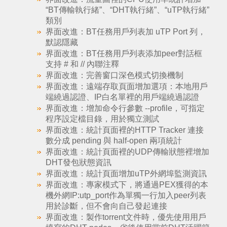
“BT傳輸執行緒”、“DHT執行緒”、“uTP執行緒”
類別
界面改進：BT任務用戶列表加 uTP Port 列，
默認隱藏
界面改進：BT任務用戶列表添加peer對話框
支持 # 和 // 內聯注釋
界面改進：完善窗口深色模式切換機制
界面改進：遠端存取頁面增加選項：本地用戶
端繞過認證、IP白名單裡的用戶端繞過認證
界面改進：增加命令行參數 --profile，可指定
程序設定檔目錄，用於獨立測試
界面改進：統計頁面裡的HTTP Tracker 連接
數分成 pending 與 half-open 兩項統計
界面改進：統計頁面裡的UDP傳輸狀態裡增加
DHT發包狀態資訊
界面改進：統計頁面增加uTP外網埠監測資訊
界面改進：專家模式下，將通過PEX獲得的本
機外網IP:utp_port作為單獨一行加入peer列表
用於診斷，但不會向自己發起連接
界面改進：製作torrent文件時，優先使用用戶