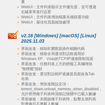
量
WebUI：文件列表顯示文件優先度，並可透過
右鍵菜單進行設置
WebUI：文件列表增加檔案名稱篩選功能
WebUI：最佳化頁面縮放處理
v2.18 [Windows] [macOS] [Linux]
2025.11.03
界面改進：移除IE瀏覽器插件相關代碼
界面改進：移除全局選項對話框適用於
Windows XP、Vista的TCP/IP連接限制頁面
界面改進：任務列表上方的標籤工具欄增加
“無標籤”按鈕
界面改進：選項對話框IP過濾器頁面改為Tab
布局
界面改進：增加進階設定項：
torrent_share.unload_memory_when_disabled，
允許禁用種子列表時清除記憶體中已載入數據
界面修復：未開啟種子列表時，點擊左側列表
對應條目不應載入數據