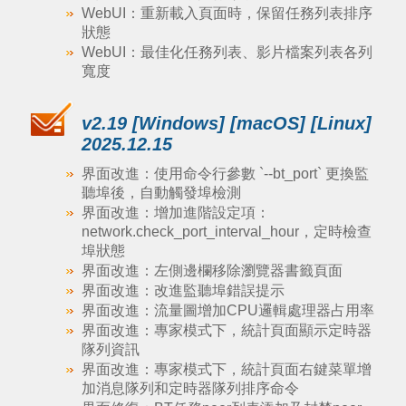
WebUI：重新載入頁面時，保留任務列表排序
狀態
WebUI：最佳化任務列表、影片檔案列表各列
寬度
v2.19 [Windows] [macOS] [Linux]
2025.12.15
界面改進：使用命令行參數 `--bt_port` 更換監
聽埠後，自動觸發埠檢測
界面改進：增加進階設定項：
network.check_port_interval_hour，定時檢查
埠狀態
界面改進：左側邊欄移除瀏覽器書籤頁面
界面改進：改進監聽埠錯誤提示
界面改進：流量圖增加CPU邏輯處理器占用率
界面改進：專家模式下，統計頁面顯示定時器
隊列資訊
界面改進：專家模式下，統計頁面右鍵菜單增
加消息隊列和定時器隊列排序命令