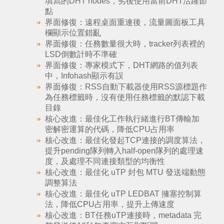
填寫的DHT nodes，劣後使用當前DHT活躍節
點
界面修復：遠程桌面重連後，流量圖面板工具
欄顯示位置錯亂
界面修復：任務數量很大時，tracker列表裡的
LSD倒數計時不準確
界面修復：專家模式下，DHT網路的值列表
中，Infohash顯示有誤
界面修復：RSS自動下載器使用RSS源標題作
為任務標籤時，沒有使用任務標籤的默認下載
目錄
核心改進：最佳化工作執行緒進行BT傳輸加
密解密運算的代碼，降低CPU占用率
核心改進：最佳化發起TCP連接的調度算法，
提升pending隊列轉入half-open隊列的處理速
度，及處理不同連接類型的均衡性
核心改進：最佳化 uTP 封包 MTU 發送端動態
調整算法
核心改進：最佳化 uTP LEDBAT 擁塞控制算
法，降低CPU占用率，提升上傳速度
核心改進：BT任務uTP連接時，metadata 完