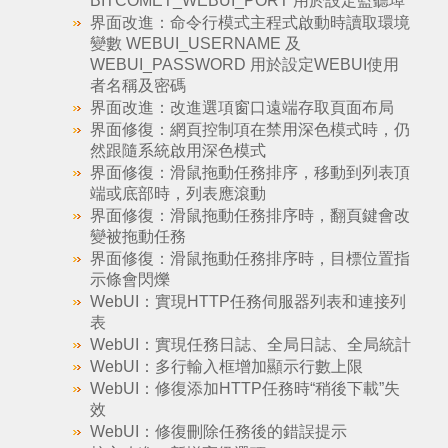
BITCOMET_WEBUI_PORT 用於設定監聽埠
界面改進：命令行模式主程式啟動時讀取環境
變數 WEBUI_USERNAME 及
WEBUI_PASSWORD 用於設定WEBUI使用
者名稱及密碼
界面改進：改進選項窗口遠端存取頁面布局
界面修復：網頁控制項在禁用深色模式時，仍
然跟隨系統啟用深色模式
界面修復：滑鼠拖動任務排序，移動到列表頂
端或底部時，列表應滾動
界面修復：滑鼠拖動任務排序時，翻頁鍵會改
變被拖動任務
界面修復：滑鼠拖動任務排序時，目標位置指
示條會閃爍
WebUI：實現HTTP任務伺服器列表和連接列
表
WebUI：實現任務日誌、全局日誌、全局統計
WebUI：多行輸入框增加顯示行數上限
WebUI：修復添加HTTP任務時“稍後下載”失
效
WebUI：修復刪除任務後的錯誤提示