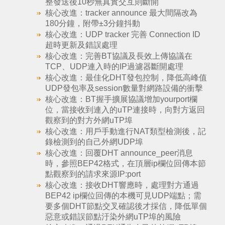
整發送後10秒無真實交互則斷開
核心改進：tracker announce 最大間隔改為
180分鐘，附帶±3分鐘抖動
核心改進：UDP tracker 完善 Connection ID
超時更新及錯誤處理
核心改進：完善BT協議及長效上傳協議在
TCP、UDP連入時的IP過濾器斷開處理
核心改進：最佳化DHT發包控制，降低高峰值
UDP發包率及session數量對網路設備的衝擊
核心改進：BT握手擴展協議增加yourport欄
位，當接收到連入的uTP連接時，向對方返回
觀察到的對方外網uTP埠
核心改進：用戶手動進行NAT類型檢測後，記
錄檢測到的自己外網UDP埠
核心改進：回覆DHT announce_peer消息
時，參照BEP42格式，在頂層ip欄位回傳本節
點觀察到的請求來源IP:port
核心改進：接收DHT響應時，處理對方通過
BEP42 ip欄位回傳的本機可見UDP端點；需
要多個DHT節點交叉確認後才採信，降低單個
惡意或錯誤節點汙染外網uTP埠的風險