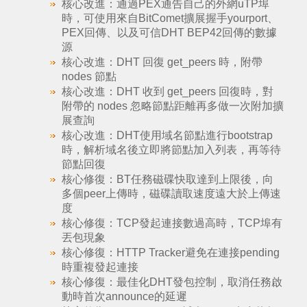
核心改進：通過PEX通告自己的外網uTP埠
時，可使用來自BitComet擴展握手yourport、
PEX回傳、以及可信DHT BEP42回傳的數據
源
核心改進：DHT 回復 get_peers 時，附帶
nodes 節點
核心改進：DHT 收到 get_peers 回復時，對
附帶的 nodes 忽略節點距離再多做一次附加擴
展查詢
核心改進：DHT使用域名節點進行bootstrap
時，解析域名後立即將節點加入列表，再等待
節點回復
核心修復：BT任務磁碟快取達到上限後，向
多個peer上傳時，磁碟讀取速度遠大於上傳速
度
核心修復：TCP發起連接數過高時，TCP埠有
丟包現象
核心修復：HTTP Tracker避免在連接pending
時重複發起連接
核心修復：最佳化DHT發包控制，取消任務啟
動時首次announce的延遲