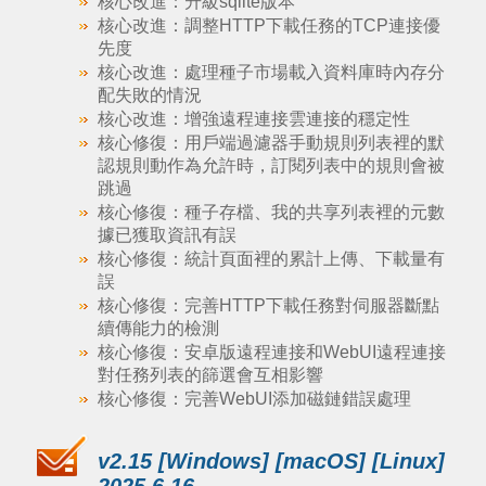
核心改進：升級sqlite版本
核心改進：調整HTTP下載任務的TCP連接優
先度
核心改進：處理種子市場載入資料庫時內存分
配失敗的情況
核心改進：增強遠程連接雲連接的穩定性
核心修復：用戶端過濾器手動規則列表裡的默
認規則動作為允許時，訂閱列表中的規則會被
跳過
核心修復：種子存檔、我的共享列表裡的元數
據已獲取資訊有誤
核心修復：統計頁面裡的累計上傳、下載量有
誤
核心修復：完善HTTP下載任務對伺服器斷點
續傳能力的檢測
核心修復：安卓版遠程連接和WebUI遠程連接
對任務列表的篩選會互相影響
核心修復：完善WebUI添加磁鏈錯誤處理
v2.15 [Windows] [macOS] [Linux]