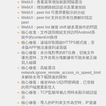
WebUI：查看菜單增加刷新間隔選項
WebUI：增加網路錯誤提示及重連按鈕
WebUI：peer list 可選擇要顯示的分組
WebUI：peer list 支持在所有任務解封指定
peer
WebUI：peer list 修復 shift 鍵多選操作的問題
核心改進：文件讀寫模組支持訪問Android系
統中的contentUri路徑
核心修復：遠端存取開啟HTTPS模式後，安
卓版APP無法連接到桌面版
核心修復：未分塊對齊的BT任務，切換文件
優先度時，文件首尾分塊數據有可能未被正確
寫入磁碟
核心修復：高級選項
network.ignore_remote_access_in_speed_limit
未解除全局下載限速的限制
核心修復：修改Web UI訪問密碼後，已登錄
的用戶端應重新登入
核心修復：TCP監聽埠被占用時未顯示錯誤提
示
核心修復：導入的IP列表文件為空時，IP過濾